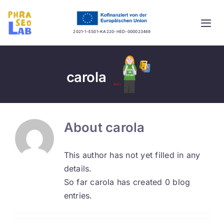
Skip
to
Togg
content
2021-1-ES01-KA220-HED-000023469
Navi
Startseite
carola
Projekt
Lernplattform
About
carola
Guidelines
This author has not yet filled in any
details.
Mehrsprachige Datenbank
So far carola has created 0 blog
entries.
Aktuelles