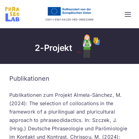
Skip
to
Togg
content
2021-1-ES01-KA220-HED-000023469
Navi
Startseite
2-Projekt
Projekt
Lernplattform
Publikationen
Guidelines
Publikationen zum Projekt Almela-Sánchez, M.
(2024): The selection of collocations in the
Mehrsprachige Datenbank
framework of a plurilingual and pluricultural
approach to phraseodidactics. In: Szczek, J.
Aktuelles
(Hrsg.) Deutsche Phraseologie und Parömiologie
im Kontakt und Kontrast. Chrissou, M. (2024):