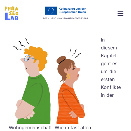
Skip
to
Togg
content
2021-1-ES01-KA220-HED-000023469
Navi
Startseite
In
diesem
Projekt
Kapitel
geht es
Lernplattform
um die
ersten
Guidelines
Konflikte
in der
Mehrsprachige Datenbank
Aktuelles
Wohngemeinschaft. Wie in fast allen