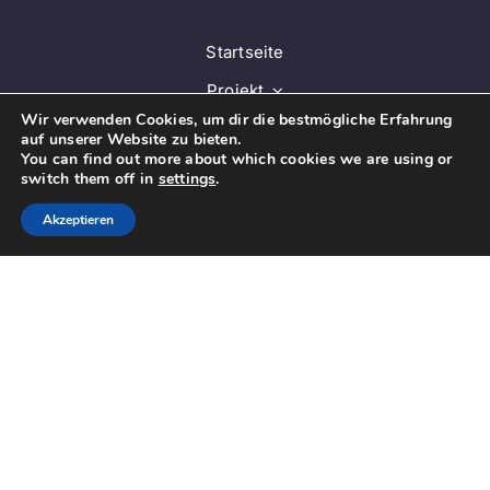
Startseite
Projekt
Wir verwenden Cookies, um dir die bestmögliche Erfahrung
Lernplattform
auf unserer Website zu bieten.
You can find out more about which cookies we are using or
Guidelines
switch them off in
settings
.
Mehrsprachige Datenbank
Akzeptieren
Aktuelles
Kontakt
EN
© Copyright 2025 | Phraseolab - Plurilinguale
Phraseologie | Alle Rechte vorbehalten |
Datenschutzrichtlinien
| Angetrieben von
Zindex Software