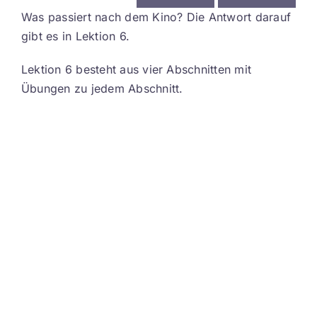
Lektion 2: Die Gäste sind da
Kontakt
Was passiert nach dem Kino? Die Antwort darauf
gibt es in Lektion 6.
Lektion 3: Sonntagmorgen nach der Party
EN
Lektion 6 besteht aus vier Abschnitten mit
Übungen zu jedem Abschnitt.
Lektion 4: Feste Wendungen
Lektion 5: Liebe auf den ersten Blick
Lektion 6: Am Abend nach dem Kino
Lektion 7: Ohne Verpackung leben? Wie geht das?
Lektion 8: Streit unter Freunden