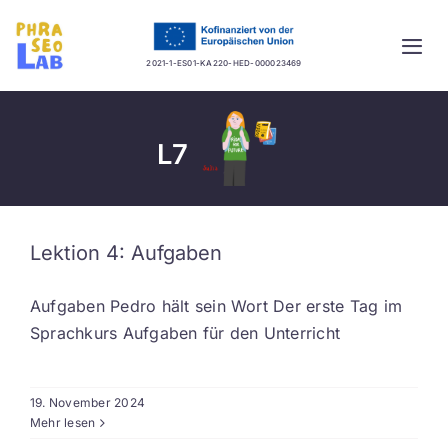
Skip
to
Togg
content
2021-1-ES01-KA220-HED-000023469
Navi
Startseite
L7
Projekt
Lernplattform
Lektion 4: Aufgaben
Guidelines
Aufgaben Pedro hält sein Wort Der erste Tag im
Sprachkurs Aufgaben für den Unterricht
Mehrsprachige Datenbank
19. November 2024
Aktuelles
Mehr lesen