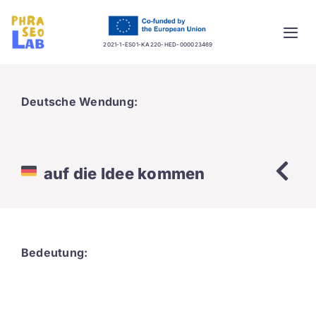
Skip
to
Togg
content
2021-1-ES01-KA220-HED-000023469
Navi
Home
Deutsche Wendung:
Project
Training platform
auf die Idee kommen
Guidelines
Database
Bedeutung:
News