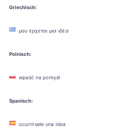
Griechisch:
μου έρχεται μια ιδέα
Polnisch:
wpaść na pomysł
Spanisch:
ocurrírsele una idea