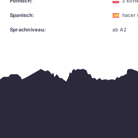
Polnisch:
z koni
Spanisch:
hacer 
Sprachniveau:
ab A2