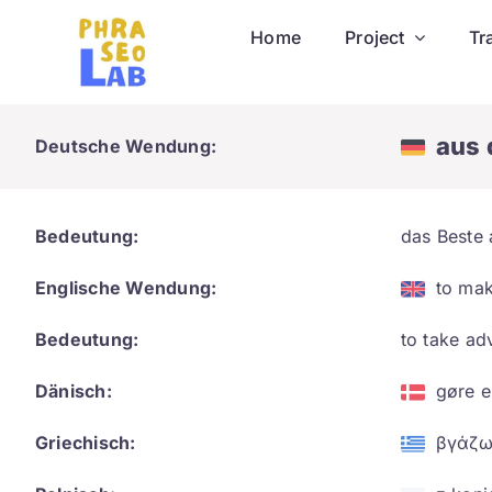
Skip
Home
Project
Tr
to
content
aus 
Deutsche Wendung:
Bedeutung:
das Beste 
Englische Wendung:
to mak
Bedeutung:
to take ad
Dänisch:
gøre e
Griechisch:
βγάζω