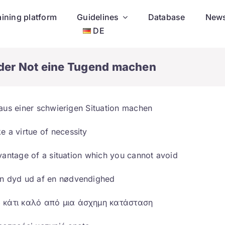
aining platform
Guidelines
Database
New
DE
der Not eine Tugend machen
aus einer schwierigen Situation machen
e a virtue of necessity
vantage of a situation which you cannot avoid
n dyd ud af en nødvendighed
 κάτι καλό από μια άσχημη κατάσταση