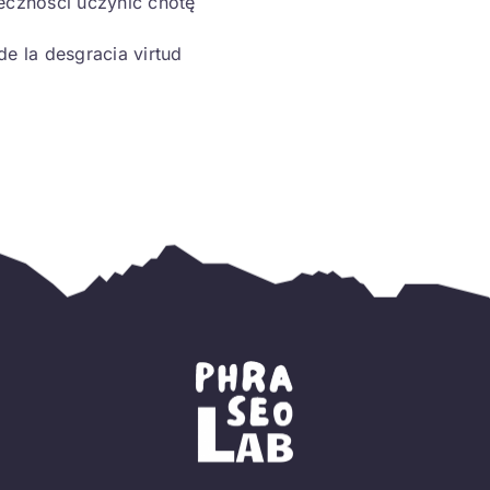
eczności uczynić cnotę
de la desgracia virtud