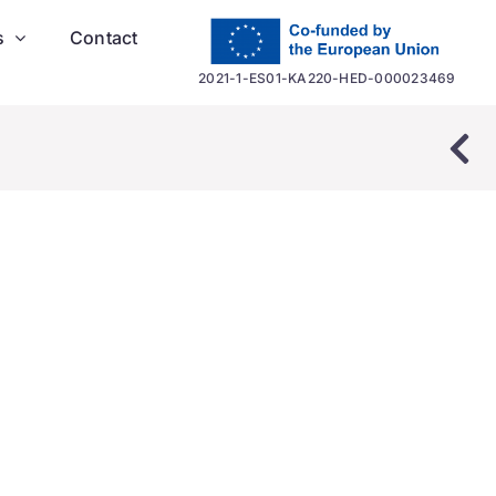
s
Contact
2021-1-ES01-KA220-HED-000023469