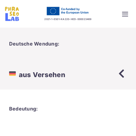
Skip
to
Togg
content
2021-1-ES01-KA220-HED-000023469
Navi
Home
Deutsche Wendung:
Project
Training platform
aus Versehen
Guidelines
Database
Bedeutung:
News