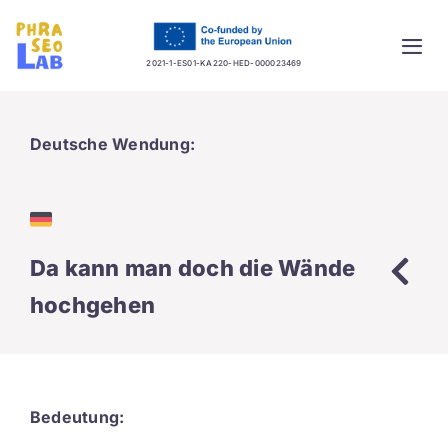
Skip
to
Togg
content
2021-1-ES01-KA220-HED-000023469
Navi
Home
Deutsche Wendung:
Project
Training platform
Da kann man doch die Wände
Guidelines
hochgehen
Database
News
Bedeutung: