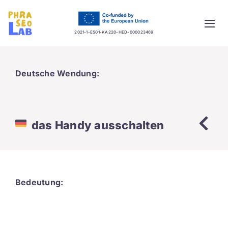
Skip
to
Togg
content
2021-1-ES01-KA220-HED-000023469
Navi
Home
Deutsche Wendung:
Project
Training platform
das Handy ausschalten
Guidelines
Database
Bedeutung:
News