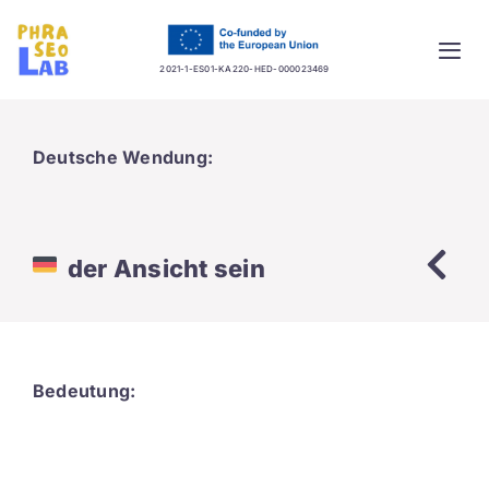
Skip
to
Togg
content
2021-1-ES01-KA220-HED-000023469
Navi
Home
Deutsche Wendung:
Project
Training platform
der Ansicht sein
Guidelines
Database
Bedeutung:
News