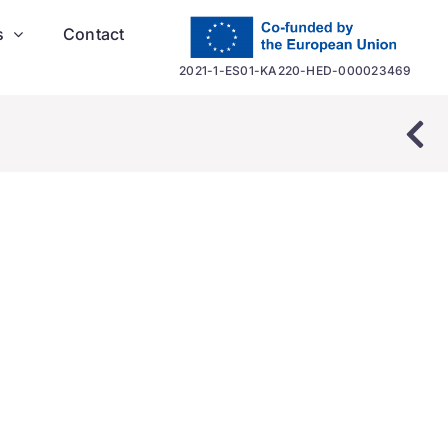
s
Contact
2021-1-ES01-KA220-HED-000023469