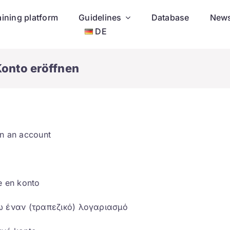
aining platform
Guidelines
Database
New
DE
Konto eröffnen
n an account
e en konto
ω έναν (τραπεζικό) λογαριασμό