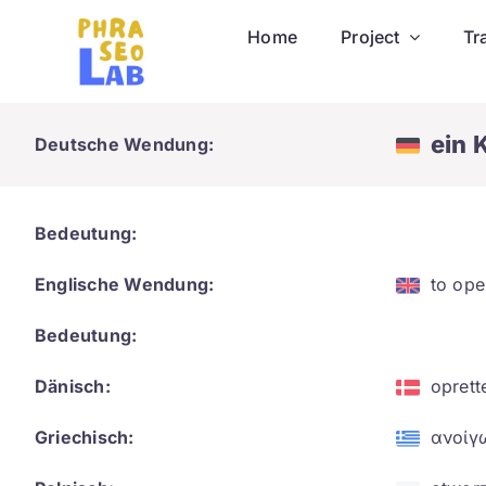
Skip
Home
Project
Tr
to
content
ein 
Deutsche Wendung:
Bedeutung:
Englische Wendung:
to ope
Bedeutung:
Dänisch:
oprett
Griechisch:
ανοίγ