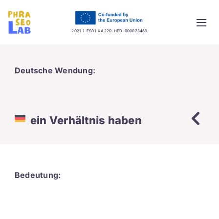
Skip
to
Togg
content
2021-1-ES01-KA220-HED-000023469
Navi
Home
Deutsche Wendung:
Project
Training platform
ein Verhältnis haben
Guidelines
Database
Bedeutung:
News