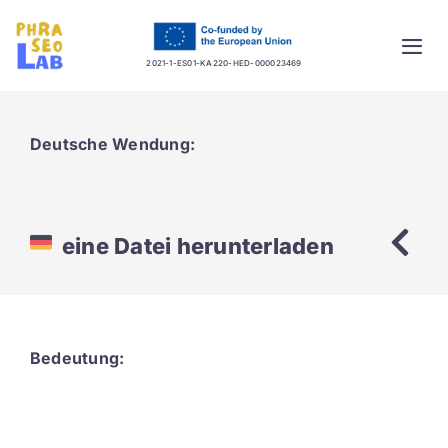
Skip
to
Togg
content
2021-1-ES01-KA220-HED-000023469
Navi
Home
Deutsche Wendung:
Project
Training platform
eine Datei herunterladen
Guidelines
Database
Bedeutung:
News