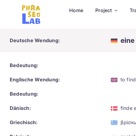
Skip
Home
Project
Tr
to
content
eine
Deutsche Wendung:
Bedeutung:
Englische Wendung:
to find
Bedeutung:
Dänisch:
finde 
Griechisch:
βρίσκ