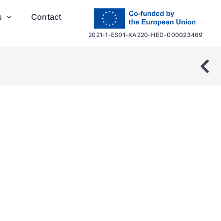
s
Contact
2021-1-ES01-KA220-HED-000023469