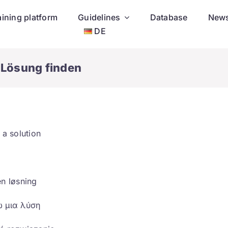
aining platform
Guidelines
Database
New
DE
 Lösung finden
 a solution
en løsning
ω μια λύση