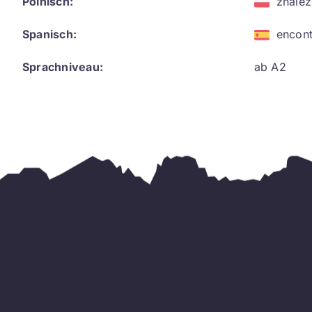
Polnisch:
znaleź
Spanisch:
encont
Sprachniveau:
ab A2