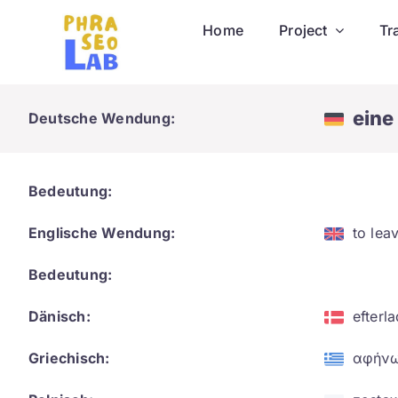
Skip
Home
Project
Tr
to
content
eine
Deutsche Wendung:
Bedeutung:
Englische Wendung:
to lea
Bedeutung:
Dänisch:
efterl
Griechisch:
αφήνω