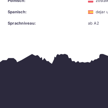
Polnisch:
zosta
Spanisch:
dejar 
Sprachniveau:
ab A2