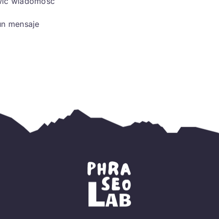
wić wiadomość
un mensaje