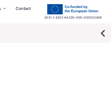
s
Contact
2021-1-ES01-KA220-HED-000023469