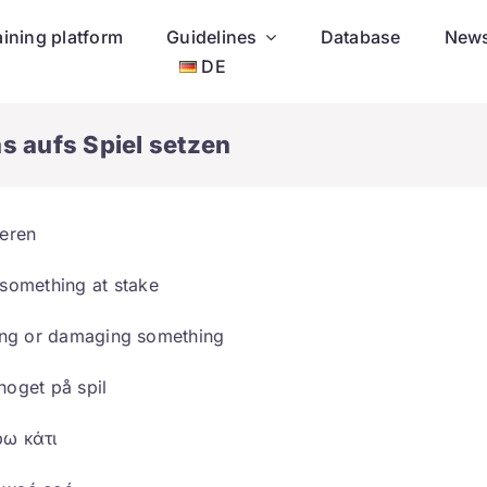
aining platform
Guidelines
Database
New
DE
s aufs Spiel setzen
ieren
 something at stake
sing or damaging something
noget på spil
ρω κάτι