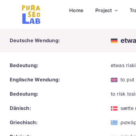
Skip
Home
Project
Tr
to
content
etwa
Deutsche Wendung:
Bedeutung:
etwas risk
Englische Wendung:
to put
Bedeutung:
to risk lo
Dänisch:
sætte 
Griechisch:
ρισκά