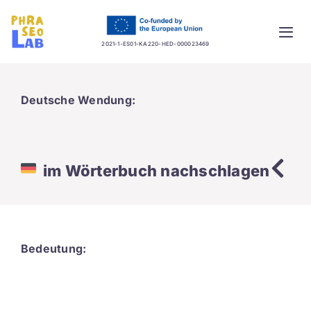
Skip
to
Togg
content
2021-1-ES01-KA220-HED-000023469
Navi
Home
Deutsche Wendung:
Project
Training platform
im Wörterbuch nachschlagen
Guidelines
Database
Bedeutung:
News