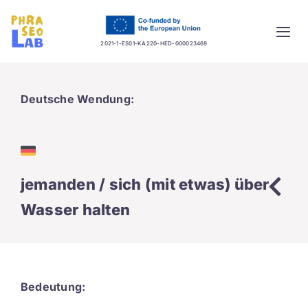
Skip
to
Togg
content
2021-1-ES01-KA220-HED-000023469
Navi
Home
Deutsche Wendung:
Project
Training platform
jemanden / sich (mit etwas) über
Guidelines
Wasser halten
Database
News
Bedeutung: