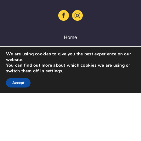
Home
Project
We are using cookies to give you the best experience on our
Training platform
website.
You can find out more about which cookies we are using or
Guidelines
switch them off in
settings
.
Database
Accept
News
Contact
DE