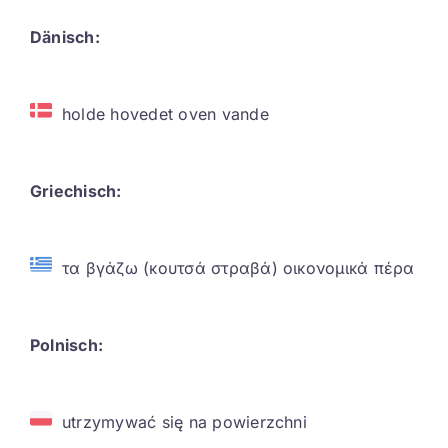
Dänisch:
holde hovedet oven vande
Griechisch:
τα βγάζω (κουτσά στραβά) οικονομικά πέρα
Polnisch:
utrzymywać się na powierzchni