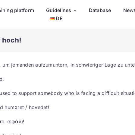
aining platform
Guidelines
Database
New
DE
 hoch!
 um jemanden aufzumuntern, in schwieriger Lage zu unters
p!
 used to support somebody who is facing a difficult situat
d humøret / hovedet!
το κεφάλι!