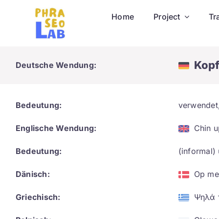
Skip
Home
Project
Tr
to
content
Kopf
Deutsche Wendung:
Bedeutung:
verwendet,
Englische Wendung:
Chin u
Bedeutung:
(informal)
Dänisch:
Op me
Griechisch:
Ψηλά 