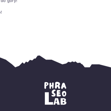
 do góry!
!