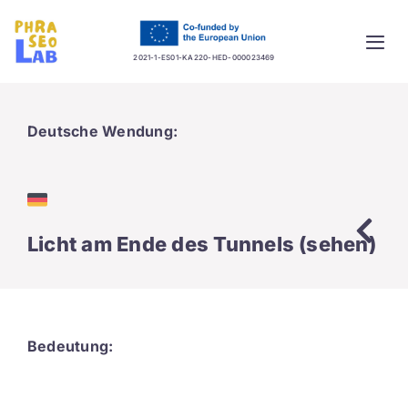
Skip
to
Togg
content
2021-1-ES01-KA220-HED-000023469
Navi
Home
Deutsche Wendung:
Project
Training platform
Licht am Ende des Tunnels (sehen)
Guidelines
Database
Bedeutung:
News