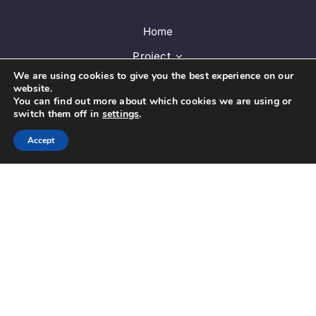
Home
Project
We are using cookies to give you the best experience on our
Training platform
website.
You can find out more about which cookies we are using or
Guidelines
switch them off in
settings
.
Database
Accept
News
Contact
DE
© Copyright 2025 | Phraseolab - Plurilinguale
Phraseologie | Alle Rechte vorbehalten |
Datenschutzrichtlinien
| Angetrieben von
Zindex Software