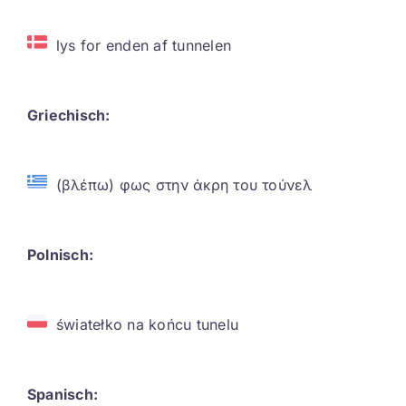
lys for enden af tunnelen
Griechisch:
(βλέπω) φως στην άκρη του τούνελ
Polnisch:
światełko na końcu tunelu
Spanisch: