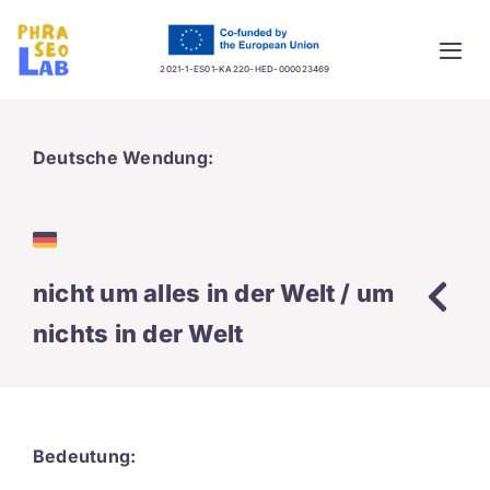
Skip
to
Togg
content
2021-1-ES01-KA220-HED-000023469
Navi
Home
Deutsche Wendung:
Project
Training platform
nicht um alles in der Welt / um
Guidelines
nichts in der Welt
Database
News
Bedeutung: