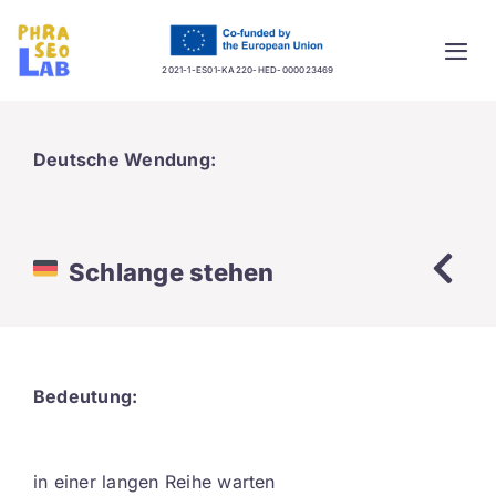
Skip
to
Togg
content
2021-1-ES01-KA220-HED-000023469
Navi
Home
Deutsche Wendung:
Project
Training platform
Schlange stehen
Guidelines
Database
Bedeutung:
News
in einer langen Reihe warten