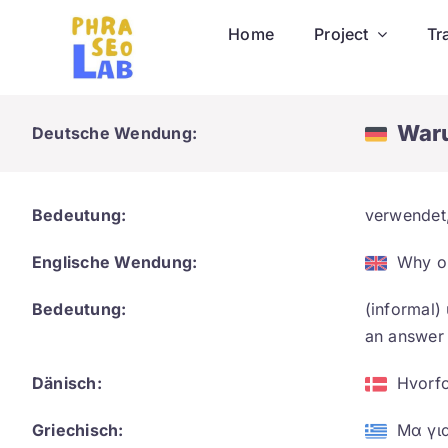
Skip
Home
Project
Tr
to
content
Waru
Deutsche Wendung:
Bedeutung:
verwendet,
Englische Wendung:
Why o
Bedeutung:
(informal)
an answer
Dänisch:
Hvorfo
Griechisch:
Μα για