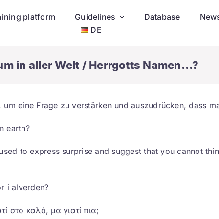
aining platform
Guidelines
Database
New
DE
m in aller Welt / Herrgotts Namen...?
 um eine Frage zu verstärken und auszudrücken, dass man
n earth?
 used to express surprise and suggest that you cannot thi
r i alverden?
τί στο καλό, μα γιατί πια;