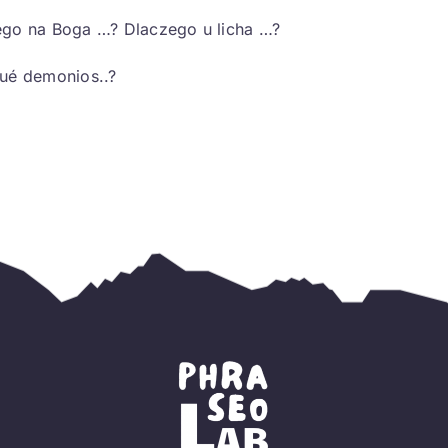
go na Boga …? Dlaczego u licha …?
ué demonios..?