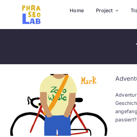
Skip
Home
Project
Tr
to
content
Adventu
Adventure
Geschich
angefang
passiert