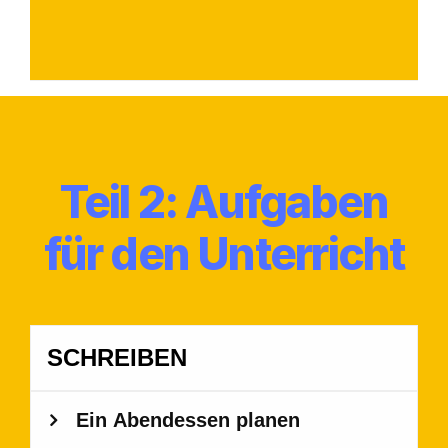
Lektion 8
Lektion 9
Lektion 10
Teil 2: Aufgaben
für den Unterricht
Lektion 11
Lektion 12
Lektion 13