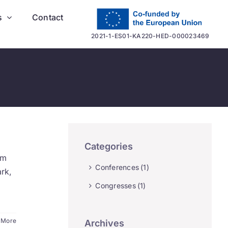
s
Contact
2021-1-ES01-KA220-HED-000023469
Categories
em
Conferences
(1)
rk,
Congresses
(1)
 More
Archives