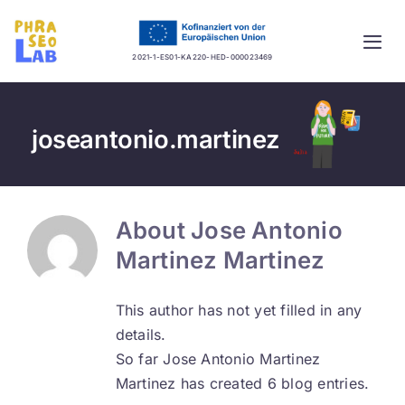
Skip
to
Togg
content
2021-1-ES01-KA220-HED-000023469
Navi
Startseite
joseantonio.martinez
Projekt
Lernplattform
About
Jose Antonio
Martinez Martinez
Guidelines
This author has not yet filled in any
Mehrsprachige Datenbank
details.
So far Jose Antonio Martinez
Aktuelles
Martinez has created 6 blog entries.